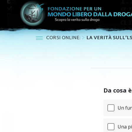
CORSI ONLINE:
LA VERITÀ SULL’L
Da cosa è
Un fu
Una pi