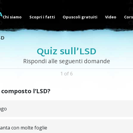
Chi siamo
Scopri i fatti
Opuscoli gratuiti
Video
Cors
SD
Quiz sull’LSD
Rispondi alle seguenti domande
1 of 6
 composto l’LSD?
ngo
anta con molte foglie