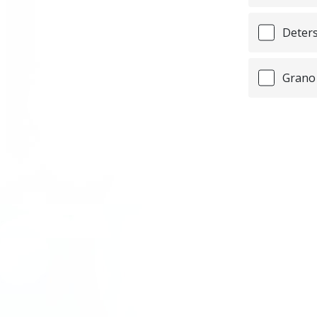
Deters
Grano