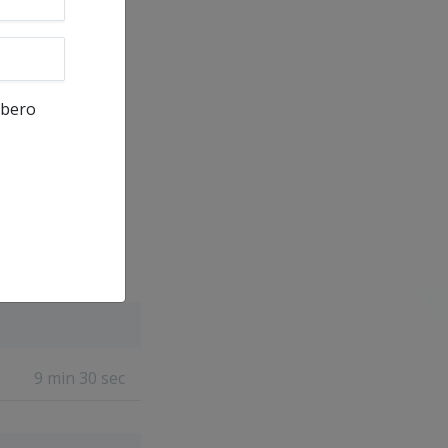
ibero
ltamente
9 min 30 sec