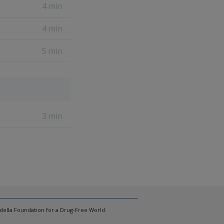
4 min
4 min
5 min
3 min
à della Foundation for a Drug-Free World.