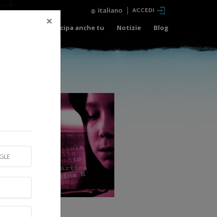
italiano
ACCEDI
×
i gratuiti
Partecipa anche tu
Notizie
Blog
GLE