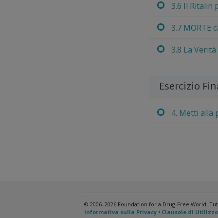
3.6 Il Ritalin
3.7 MORTE ca
3.8 La Verità
Esercizio Fin
4. Metti alla
© 2006–2026 Foundation for a Drug-Free World. Tutti 
Informativa sulla Privacy
•
Clausole di Utilizzo