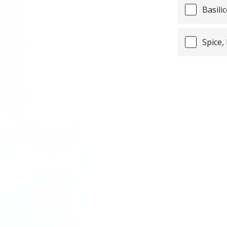
Basili
Spice,