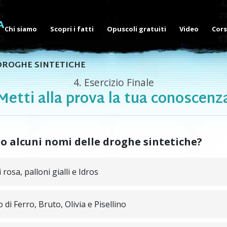
Chi siamo
Scopri i fatti
Opuscoli gratuiti
Video
Cors
 DROGHE SINTETICHE
4.
Esercizio Finale
Metti alla prova la tua conoscenz
o alcuni nomi delle droghe sintetiche?
 rosa, palloni gialli e Idros
 di Ferro, Bruto, Olivia e Pisellino