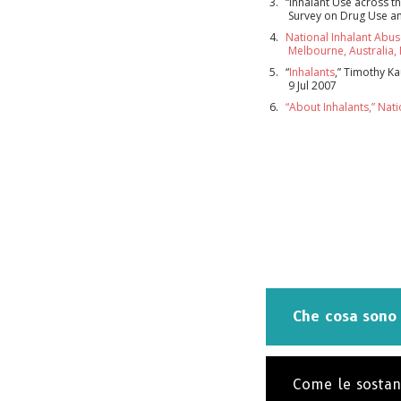
“Inhalant Use across t
Survey on Drug Use an
National Inhalant Abus
Melbourne, Australia,
“
Inhalants
,” Timothy K
9 Jul 2007
“About Inhalants,” Nati
Che cosa sono 
Come le sostanz