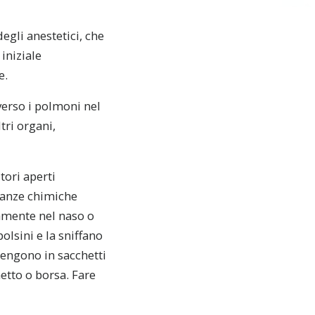
egli anestetici, che
iniziale
e.
erso i polmoni nel
tri organi,
tori aperti
stanze chimiche
tamente nel naso o
olsini e la sniffano
tengono in sacchetti
etto o borsa. Fare