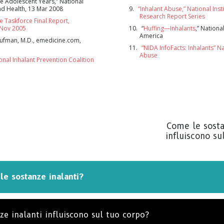
he Adolescent Years,” National
d Health, 13 Mar 2008
“Inhalant Abuse,” National Ins
Research Report Series
ISCR
e Taskforce Final Report,
 Nov 2005
“
Huffing—Inhalants
,” Nationa
America
aufman, M.D., emedicine.com,
“NIDA InfoFacts: Inhalants” Na
NO, 
Abuse
onal Inhalant Prevention Coalition
Come le sosta
influiscono su
le sostanze inalanti?
e inalanti influiscono sul tuo corpo?