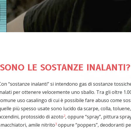
 SONO LE SOSTANZE INALANTI?
C
on “sostanze inalanti” si intendono gas di sostanze tossic
inalati per ottenere velocemente uno sballo. Tra gli oltre 1.0
comune uso casalingo di cui è possibile fare abuso come sost
quelle più spesso usate sono lucido da scarpe, colla, toluene
accendini, protossido di azoto
, oppure “spray”, pittura spray
2
smacchiatori, amile nitrito
oppure “poppers”, deodoranti per 
3