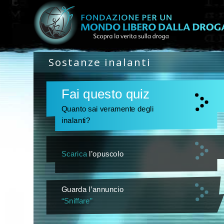
Sostanze inalanti
Fai questo quiz
Quanto sai veramente degli
inalanti?
Scarica
l’opuscolo
Guarda l’annuncio
“Sniffare”