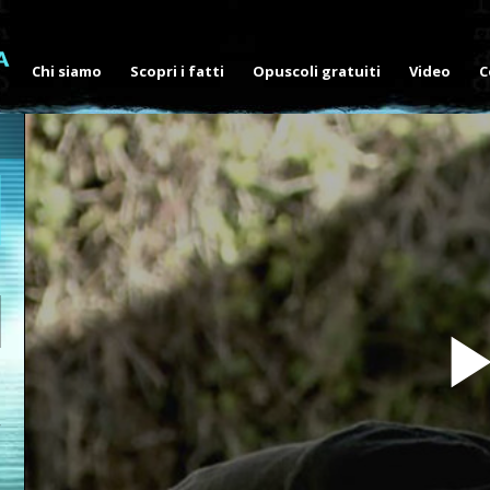
Chi siamo
Scopri i fatti
Opuscoli gratuiti
Video
C