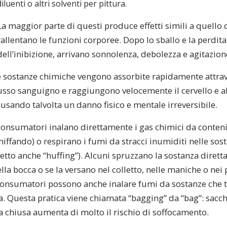
diluenti o altri solventi per pittura.
La maggior parte di questi produce effetti simili a quello d
rallentano le funzioni corporee. Dopo lo sballo e la perdita 
dell’inibizione, arrivano sonnolenza, debolezza e agitazion
e sostanze chimiche vengono assorbite rapidamente attrav
usso sanguigno e raggiungono velocemente il cervello e al
usando talvolta un danno fisico e mentale irreversibile.
consumatori inalano direttamente i gas chimici da conteni
niffando) o respirano i fumi da stracci inumiditi nelle so
etto anche “huffing”). Alcuni spruzzano la sostanza diret
lla bocca o se la versano nel colletto, nelle maniche o nei p
I consumatori possono anche inalare fumi da sostanze che 
ica. Questa pratica viene chiamata “bagging” da “bag”: sacch
a chiusa aumenta di molto il rischio di soffocamento.