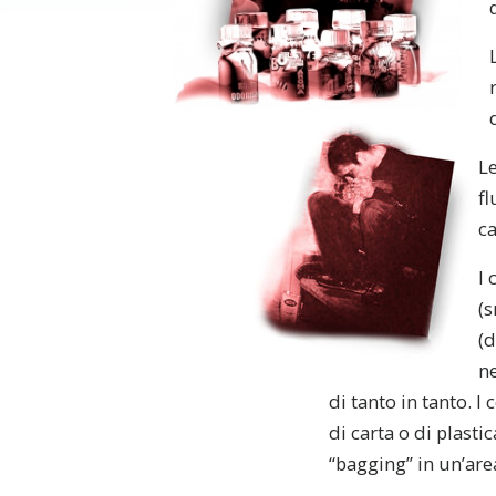
L
fl
ca
I 
(s
(d
ne
di tanto in tanto. 
di carta o di plast
“bagging” in un’are