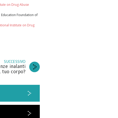
titute on Drug Abuse
IVITI
l Education Foundation of
tional Institute on Drug
GRAZIE
SUCCESSIVO
nze inalanti
l tuo corpo?