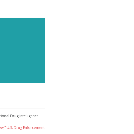
ZIONI
ational Drug Intelligence
i
ew,” U.S. Drug Enforcement