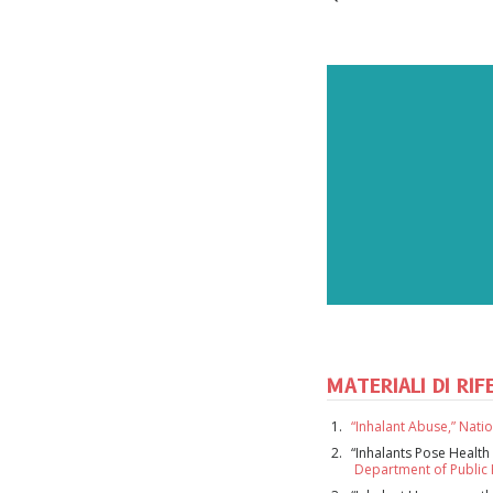
ISCR
MATERIALI DI RI
“Inhalant Abuse,” Nati
Iscrivit
“Inhalants Pose Health
aggiorn
Department of Public 