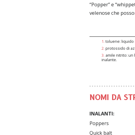
“Popper” e “whippet
velenose che posso
1
.
toluene: liquido
2
.
protossido di az
3
.
amile nitrito: un 
inalante.
NOMI DA ST
INALANTI:
Poppers

Eroina da strada

Quick balt

Spray
