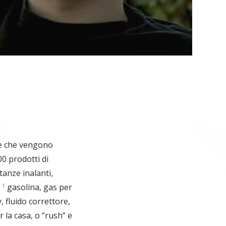
Video
he che vengono
00 prodotti di
anze inalanti,
,
gasolina, gas per
1
, fluido correttore,
la casa, o “rush” e