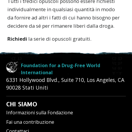
Tutti i tredici opuscoli possono essere richiesti
individualmente in qualsiasi quantità in modo
da fornire ad altri i fatti di cui hanno bisogno per
decidere da sé per rimanere liberi dalla droga.
Richiedi
la serie di opuscoli gratuiti.
Foundation for a Drug-Free World
International
6331 Hollywood Blvd., Suite 710
,
Los Angeles
,
CA
90028
Stati Uniti
CHI SIAMO
Informazioni sulla Fondazione
Fai una contribuzione
Contattaci