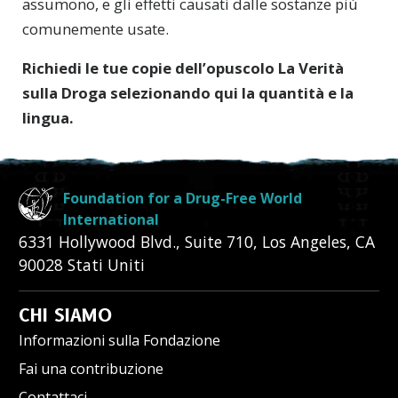
assumono, e gli effetti causati dalle sostanze più
comunemente usate.
Richiedi
le tue copie dell’opuscolo La V
erità
sulla Droga
selezionando qui la quantità e la
lingua.
Foundation for a Drug-Free World
International
6331 Hollywood Blvd., Suite 710
,
Los Angeles
,
CA
90028
Stati Uniti
CHI SIAMO
Informazioni sulla Fondazione
Fai una contribuzione
Contattaci