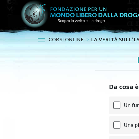
CORSI ONLINE:
LA VERITÀ SULL’L
Da cosa è
Un fu
Una pi