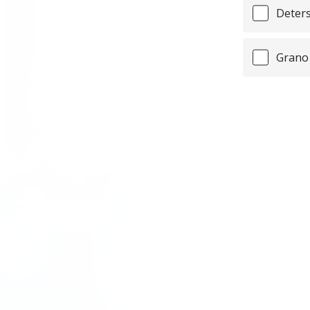
Deters
Grano