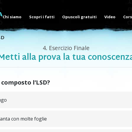
Chi siamo
Scopri i fatti
Opuscoli gratuiti
Video
Cors
SD
4.
Esercizio Finale
Metti alla prova la tua conoscenz
 composto l’LSD?
ngo
anta con molte foglie