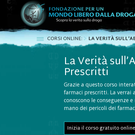
CORSI ONLINE:
LA VERITÀ SULL’A
La Verità sull
Prescritti
Grazie a questo corso interat
farmaci prescritti. La verrai
conoscono le conseguenze e 
mano dei pericoli dei farmaci
Inizia il corso gratuito onlin