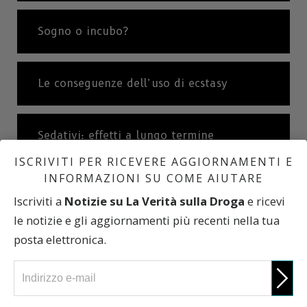
Sogno o incubo?
Le conseguenze dell’uso di ecstasy
Sedativi: effetti a lungo termine
ISCRIVITI PER RICEVERE AGGIORNAMENTI E
INFORMAZIONI SU COME AIUTARE
L’ecstasy può rendermi dipendente?
Iscriviti a
Notizie su La Verità sulla Droga
e ricevi
le notizie e gli aggiornamenti più recenti nella tua
posta elettronica.
Informazioni scientifiche
La Verità sulla Droga