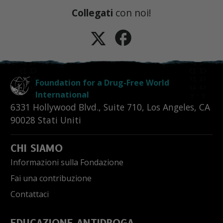
Collegati
con noi!
Foundation for a Drug-Free World
International
6331 Hollywood Blvd., Suite 710
,
Los Angeles
,
CA
90028
Stati Uniti
CHI SIAMO
Informazioni sulla Fondazione
Fai una contribuzione
Contattaci
EDUCAZIONE ANTIDROGA