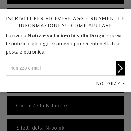
Marijuana sintetica: una breve storia
ISCRIVITI PER RICEVERE AGGIORNAMENTI E
INFORMAZIONI SU COME AIUTARE
Iscriviti a
Notizie su La Verità sulla Droga
e ricevi
Che cosa sono i Sali da Bagno?
le notizie e gli aggiornamenti più recenti nella tua
posta elettronica.
Gli effetti dei Sali da Bagno
NO, GRAZIE
Sali da Bagno: una breve storia
Che cos’è la N-bomb?
Effetti della N-bomb