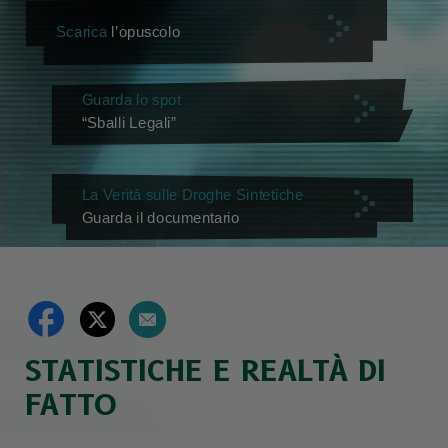
Scarica
l’opuscolo
Guarda lo spot
“Sballi Legali”
La Verità sulle Droghe Sintetiche
Guarda il documentario
STATISTICHE E REALTÀ DI
FATTO