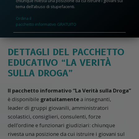
chiunque rivesta una posizione da cui istruire i giovani sul
tema dell’abuso di stupefacenti.
Ordina il
pacchetto informativo GRATUITO
DETTAGLI DEL PACCHETTO
EDUCATIVO “LA VERITÀ
SULLA DROGA”
Il pacchetto informativo “La Verità sulla Droga”
è disponibile
gratuitamente
a insegnanti,
leader di gruppi giovanili, amministratori
scolastici, consiglieri, consulenti, forze
dell’ordine e funzionari giudiziari: chiunque
rivesta una posizione da cui istruire i giovani sul