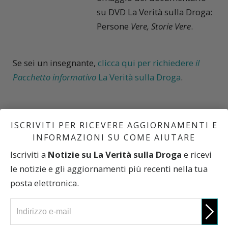
su DVD La Verità sulla Droga:
Persone
Vere, Storie Vere
.
Se sei un insegnante,
clicca qui per richiedere
il
Pacchetto informativo
La Verità sulla Droga
.
ISCRIVITI PER RICEVERE AGGIORNAMENTI E
INFORMAZIONI SU COME AIUTARE
Iscriviti a
Notizie su La Verità sulla Droga
e ricevi
PARTECIPA ANCHE TU
le notizie e gli aggiornamenti più recenti nella tua
posta elettronica.
ISCRIVITI ORA