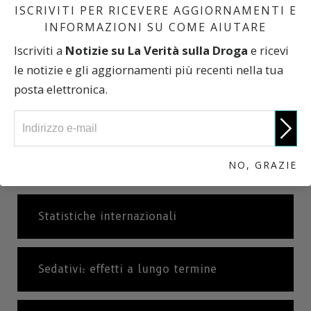
ISCRIVITI PER RICEVERE AGGIORNAMENTI E
I giovani in relazione agli adulti. Che
INFORMAZIONI SU COME AIUTARE
differenza c’è?
Iscriviti a
Notizie su La Verità sulla Droga
e ricevi
le notizie e gli aggiornamenti più recenti nella tua
posta elettronica.
Cosa significa ubriacarsi?
Che cos’è l’alcolismo o dipendenza
dall’alcol?
NO, GRAZIE
Statistiche internazionali
Sedativi: effetti a lungo termine