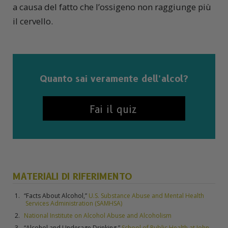
a causa del fatto che l’ossigeno non raggiunge più
il cervello.
Quanto sai veramente dell’alcol?
Fai il quiz
MATERIALI DI RIFERIMENTO
“Facts About Alcohol,”
U.S. Substance Abuse and Mental Health
Services Administration (SAMHSA)
National Institute on Alcohol Abuse and Alcoholism
“Alcohol and Underage Drinking,”
School of Public Health at John