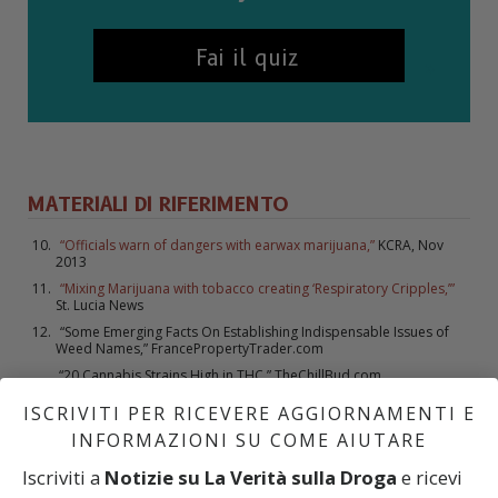
Fai il quiz
MATERIALI DI RIFERIMENTO
“Officials warn of dangers with earwax marijuana,”
KCRA, Nov
2013
“Mixing Marijuana with tobacco creating ‘Respiratory Cripples,’”
St. Lucia News
“Some Emerging Facts On Establishing Indispensable Issues of
Weed Names,” FrancePropertyTrader.com
“20 Cannabis Strains High in THC,” TheChillBud.com
ISCRIVITI PER RICEVERE AGGIORNAMENTI E
INFORMAZIONI SU COME AIUTARE
Iscriviti a
Notizie su La Verità sulla Droga
e ricevi