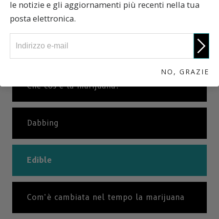
PRECEDENTE
le notizie e gli aggiornamenti più recenti nella tua
Dabbing
posta elettronica.
SUCCESSIVO
Com’è cambiata nel tempo la marijuana
NO, GRAZIE
Che cos’è la marijuana?
Dabbing
Edible
Com’è cambiata nel tempo la marijuana