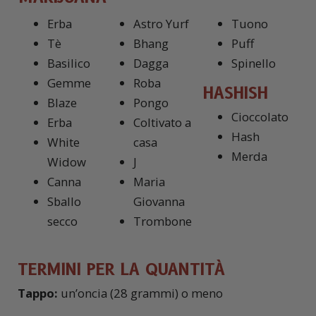
Erba
Astro Yurf
Tuono
Tè
Bhang
Puff
Basilico
Dagga
Spinello
Gemme
Roba
HASHISH
Blaze
Pongo
Cioccolato
Erba
Coltivato a
Hash
White
casa
Merda
Widow
J
Canna
Maria
Sballo
Giovanna
secco
Trombone
TERMINI PER LA QUANTITÀ
Tappo:
un’oncia (28 grammi) o meno