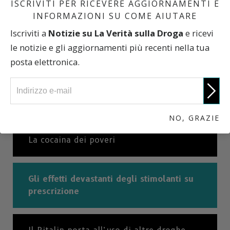
ISCRIVITI PER RICEVERE AGGIORNAMENTI E
Dove lo si trova?
INFORMAZIONI SU COME AIUTARE
Iscriviti a
Notizie su La Verità sulla Droga
e ricevi
le notizie e gli aggiornamenti più recenti nella tua
Come comincia l’abuso di Ritalin
posta elettronica.
Come si presenta il Ritalin? Ed altre
informazioni
NO, GRAZIE
La cocaina dei poveri
Gli effetti devastanti degli stimolanti su
prescrizione