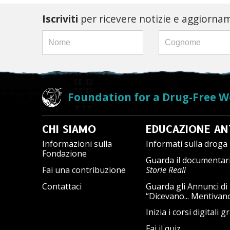
Iscriviti
per ricevere notizie e aggiorna
Foundation for a Drug-Free W
CHI SIAMO
EDUCAZIONE AN
Informazioni sulla
Informati sulla droga
Fondazione
Guarda il documentar
Fai una contribuzione
Storie Reali
Contattaci
Guarda gli Annunci di 
“Dicevano... Mentivan
Inizia i corsi digitali gr
Fai il quiz