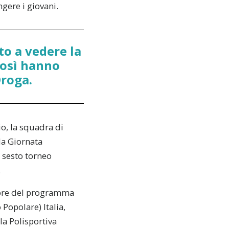
ngere i giovani.
o a vedere la
 così hanno
Droga.
o, la squadra di
la Giornata
l sesto torneo
.
tore del programma
Popolare) Italia,
la Polisportiva