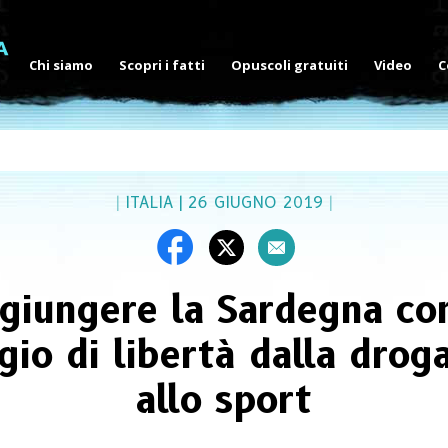
Chi siamo
Scopri i fatti
Opuscoli gratuiti
Video
C
|
ITALIA
|
26 GIUGNO 2019
|
giungere la Sardegna co
io di libertà dalla droga
allo sport