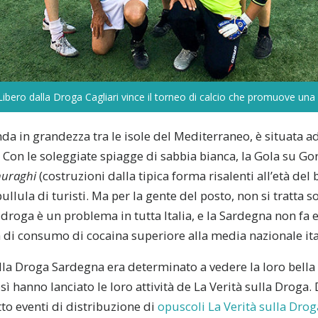
bero dalla Droga Cagliari vince il torneo di calcio che promuove una v
da in grandezza tra le isole del Mediterraneo, è situata ad
. Con le soleggiate spiagge di sabbia bianca, la Gola su Gor
nuraghi
(costruzioni dalla tipica forma risalenti all’età del
llula di turisti. Ma per la gente del posto, non si tratta s
a droga è un problema in tutta Italia, e la Sardegna non fa 
 di consumo di cocaina superiore alla media nazionale ita
a Droga Sardegna era determinato a vedere la loro bella 
sì hanno lanciato le loro attività de La Verità sulla Droga.
o eventi di distribuzione di
opuscoli La Verità sulla Drog