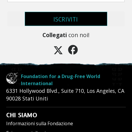
ISCRIVITI
Collegati
con noi!
Foundation for a Drug-Free World
International
6331 Hollywood Blvd., Suite 710
,
Los Angeles
,
CA
90028
Stati Uniti
CHI SIAMO
Informazioni sulla Fondazione