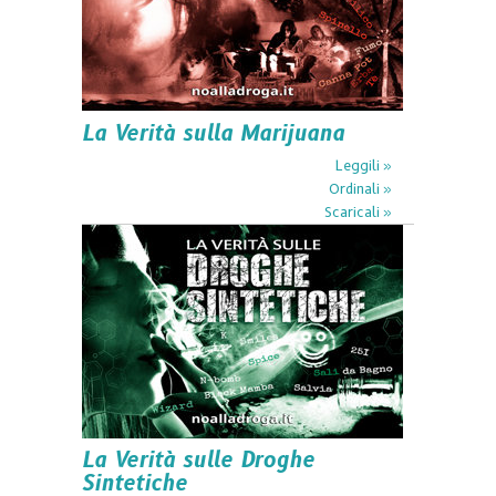
Scaricali
La Verità sulla Marijuana
Leggili
Ordinali
Scaricali
Leggili
Ordinali
Scaricali
La Verità sulle Droghe
Sintetiche