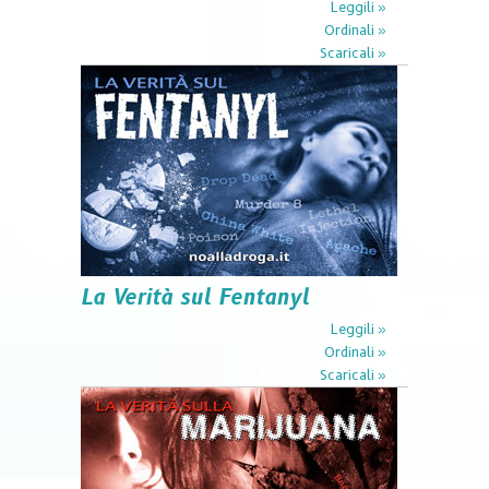
Leggili
Ordinali
Scaricali
Leggili
Ordinali
Scaricali
La Verità sul Fentanyl
Leggili
Ordinali
Scaricali
Leggili
Ordinali