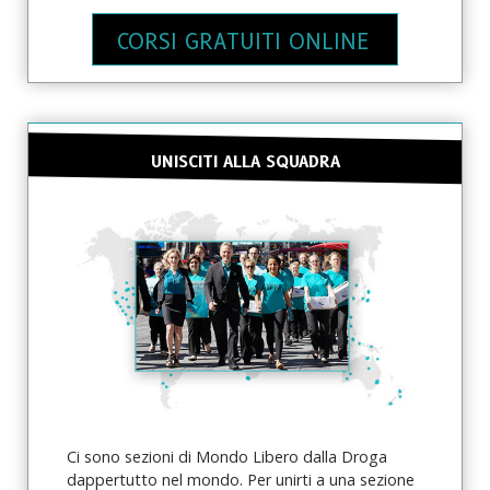
CORSI GRATUITI ONLINE
UNISCITI ALLA SQUADRA
Ci sono sezioni di Mondo Libero dalla Droga
dappertutto nel mondo. Per unirti a una sezione