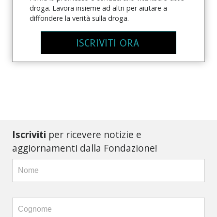
droga. Lavora insieme ad altri per aiutare a
diffondere la verità sulla droga.
ISCRIVITI ORA
Iscriviti
per ricevere notizie e
aggiornamenti dalla Fondazione!